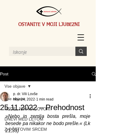
OSTANITE V MOJI LJUBEZNI
Post
Vse objave
p. dr. Vili Lovše
Vse objave
Nov 24, 2022
1 min read
25.11.2022 – Prehodnost
NEDELJSKI NAGOVORI
»Nebo in zemlja bosta prešla, moje 
DNEVI MED LETOM
besede pa nikakor ne bodo prešle.« (Lk 
Z OČETOVIM SRCEM
21,33)