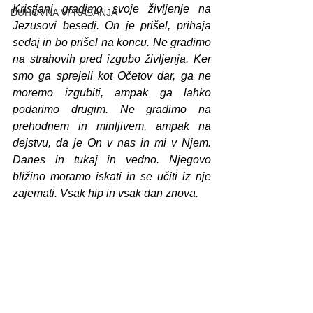
Kristjani gradimo svoje življenje na 
DUHOVNA VPRAŠANJA
Jezusovi besedi. On je prišel, prihaja 
sedaj in bo prišel na koncu. Ne gradimo 
na strahovih pred izgubo življenja. Ker 
smo ga sprejeli kot Očetov dar, ga ne 
moremo izgubiti, ampak ga lahko 
podarimo drugim. Ne gradimo na 
prehodnem in minljivem, ampak na 
dejstvu, da je On v nas in mi v Njem. 
Danes in tukaj in vedno. Njegovo 
bližino moramo iskati in se učiti iz nje 
zajemati. Vsak hip in vsak dan znova.