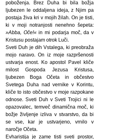
poboženja. Brez Duha bi bila božja 
ljubezen le oddaljena ideja, z Njim pa 
postaja živa kri v mojih žilah. On je tisti, 
ki v moji notranjosti nenehno šepeta: 
»Abba, Oče!«
 in mi podarja moč, da v 
Kristusu postajam otrok Luči.
Sveti Duh je dih Vstalega, ki preobraža 
mojo naravo. On iz moje razpršenosti 
ustvarja enost. Ko apostol Pavel kliče 
milost Gospoda Jezusa Kristusa, 
ljubezen Boga Očeta in občestvo 
Svetega Duha nad vernike v Korintu, 
kliče to isto občestvo v moje razpokane 
odnose. Sveti Duh v Sveti Trojici ni le 
opazovalec, temveč dinamična moč, ki 
božje življenje izliva v stvarstvo, da bi 
se vse, kar je ustvarjeno, vrnilo v 
naročje Očeta.
Evharistija je zame tisti sveti prostor, 