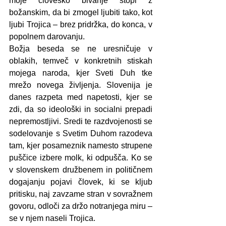
moje človeško bivanje stopi z 
božanskim, da bi zmogel ljubiti tako, kot 
ljubi Trojica – brez pridržka, do konca, v 
popolnem darovanju.
Božja beseda se ne uresničuje v 
oblakih, temveč v konkretnih stiskah 
mojega naroda, kjer Sveti Duh tke 
mrežo novega življenja. Slovenija je 
danes razpeta med napetosti, kjer se 
zdi, da so ideološki in socialni prepadi 
nepremostljivi. Sredi te razdvojenosti se 
sodelovanje s Svetim Duhom razodeva 
tam, kjer posameznik namesto strupene 
puščice izbere molk, ki odpušča. Ko se 
v slovenskem družbenem in političnem 
dogajanju pojavi človek, ki se kljub 
pritisku, naj zavzame stran v sovražnem 
govoru, odloči za držo notranjega miru – 
se v njem naseli Trojica.