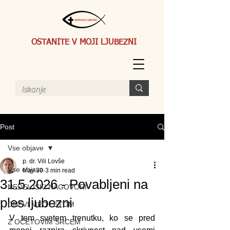
OSTANITE V MOJI LJUBEZNI
Post
Vse objave
p. dr. Vili Lovše
Vse objave
May 30
3 min read
31.5.2026 - Povabljeni na
NEDELJSKI NAGOVORI
ples ljubezni
DNEVI MED LETOM
V tem svetem trenutku, ko se pred 
Z OČETOVIM SRCEM