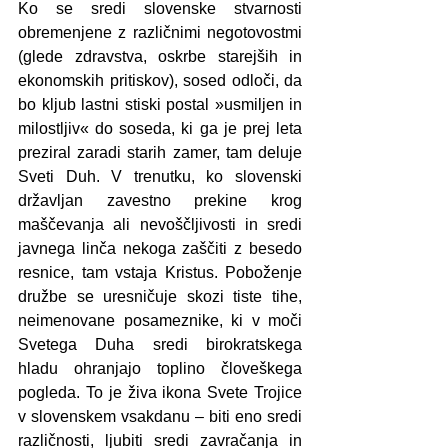
Ko se sredi slovenske stvarnosti 
obremenjene z različnimi negotovostmi 
(glede zdravstva, oskrbe starejših in 
ekonomskih pritiskov), sosed odloči, da 
bo kljub lastni stiski postal »usmiljen in 
milostljiv« do soseda, ki ga je prej leta 
preziral zaradi starih zamer, tam deluje 
Sveti Duh. V trenutku, ko slovenski 
državljan zavestno prekine krog 
maščevanja ali nevoščljivosti in sredi 
javnega linča nekoga zaščiti z besedo 
resnice, tam vstaja Kristus. Poboženje 
družbe se uresničuje skozi tiste tihe, 
neimenovane posameznike, ki v moči 
Svetega Duha sredi birokratskega 
hladu ohranjajo toplino človeškega 
pogleda. To je živa ikona Svete Trojice 
v slovenskem vsakdanu – biti eno sredi 
različnosti, ljubiti sredi zavračanja in 