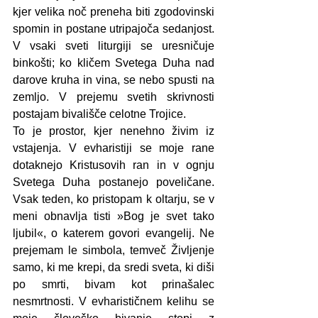
kjer velika noč preneha biti zgodovinski 
spomin in postane utripajoča sedanjost. 
V vsaki sveti liturgiji se uresničuje 
binkošti; ko kličem Svetega Duha nad 
darove kruha in vina, se nebo spusti na 
zemljo. V prejemu svetih skrivnosti 
postajam bivališče celotne Trojice.
To je prostor, kjer nenehno živim iz 
vstajenja. V evharistiji se moje rane 
dotaknejo Kristusovih ran in v ognju 
Svetega Duha postanejo poveličane. 
Vsak teden, ko pristopam k oltarju, se v 
meni obnavlja tisti »Bog je svet tako 
ljubil«, o katerem govori evangelij. Ne 
prejemam le simbola, temveč Življenje 
samo, ki me krepi, da sredi sveta, ki diši 
po smrti, bivam kot prinašalec 
nesmrtnosti. V evharističnem kelihu se 