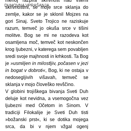
menoj razpira skrivnost nad vsemi 
DUHOVNA VPRAŠANJA
skrivnostmi, se moje srce sklanja do 
zemlje, kakor se je sklonil Mojzes na 
gori Sinaj. Sveto Trojico ne raziskuje 
razum, temveč jo okuša srce v tišini 
molitve. Bog se mi ne razodeva kot 
osamljena moč, temveč kot neskončen 
krog ljubezni, v katerega sem povabljen 
sredi svoje majhnosti in krhkosti. Ta Bog 
je 
»usmiljen in milostljiv, počasen v jezi 
in bogat v dobroti«
, Bog, ki ne ostaja v 
nedosegljivih višavah, temveč se 
sklanja v mojo človeško revščino.
V globini trojiškega bivanja Sveti Duh 
deluje kot nevidna, a vsemogočna vez 
ljubezni med Očetom in Sinom. V 
tradiciji Filokalije je Sveti Duh tisti 
»božanski prst«, ki se dotika mojega 
srca, da bi v njem vžgal ogenj 