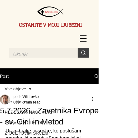
OSTANITE V MOJI LJUBEZNI
Post
Vse objave
p. dr. Vili Lovše
Vse objave
Jul 4
3 min read
5.7.2026 - Zavetnika Evrope
NEDELJSKI NAGOVORI
- sv. Ciril in Metod
DNEVI MED LETOM
Dragi bratje in sestre, ko poslušam 
Z OČETOVIM SRCEM