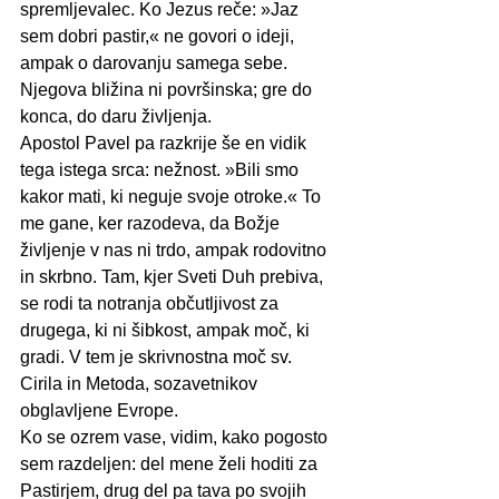
spremljevalec. Ko Jezus reče: »Jaz 
sem dobri pastir,« ne govori o ideji, 
ampak o darovanju samega sebe. 
Njegova bližina ni površinska; gre do 
konca, do daru življenja.
Apostol Pavel pa razkrije še en vidik 
tega istega srca: nežnost. »Bili smo 
kakor mati, ki neguje svoje otroke.« To 
me gane, ker razodeva, da Božje 
življenje v nas ni trdo, ampak rodovitno 
in skrbno. Tam, kjer Sveti Duh prebiva, 
se rodi ta notranja občutljivost za 
drugega, ki ni šibkost, ampak moč, ki 
gradi. V tem je skrivnostna moč sv. 
Cirila in Metoda, sozavetnikov 
obglavljene Evrope.
Ko se ozrem vase, vidim, kako pogosto 
sem razdeljen: del mene želi hoditi za 
Pastirjem, drug del pa tava po svojih 