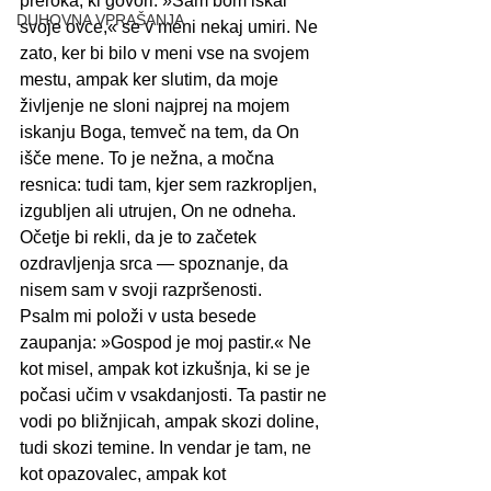
preroka, ki govori: »Sam bom iskal 
DUHOVNA VPRAŠANJA
svoje ovce,« se v meni nekaj umiri. Ne 
zato, ker bi bilo v meni vse na svojem 
mestu, ampak ker slutim, da moje 
življenje ne sloni najprej na mojem 
iskanju Boga, temveč na tem, da On 
išče mene. To je nežna, a močna 
resnica: tudi tam, kjer sem razkropljen, 
izgubljen ali utrujen, On ne odneha. 
Očetje bi rekli, da je to začetek 
ozdravljenja srca — spoznanje, da 
nisem sam v svoji razpršenosti.
Psalm mi položi v usta besede 
zaupanja: »Gospod je moj pastir.« Ne 
kot misel, ampak kot izkušnja, ki se je 
počasi učim v vsakdanjosti. Ta pastir ne 
vodi po bližnjicah, ampak skozi doline, 
tudi skozi temine. In vendar je tam, ne 
kot opazovalec, ampak kot 