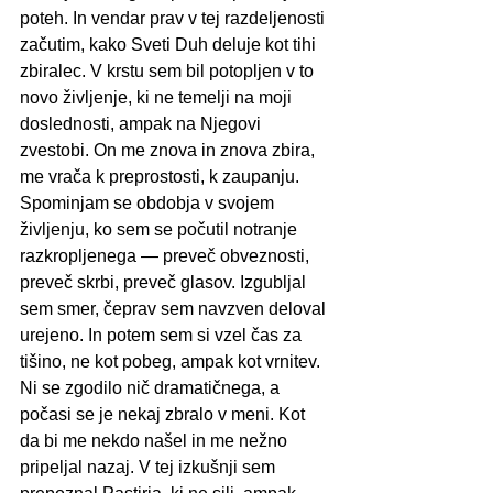
poteh. In vendar prav v tej razdeljenosti 
začutim, kako Sveti Duh deluje kot tihi 
zbiralec. V krstu sem bil potopljen v to 
novo življenje, ki ne temelji na moji 
doslednosti, ampak na Njegovi 
zvestobi. On me znova in znova zbira, 
me vrača k preprostosti, k zaupanju.
Spominjam se obdobja v svojem 
življenju, ko sem se počutil notranje 
razkropljenega — preveč obveznosti, 
preveč skrbi, preveč glasov. Izgubljal 
sem smer, čeprav sem navzven deloval 
urejeno. In potem sem si vzel čas za 
tišino, ne kot pobeg, ampak kot vrnitev. 
Ni se zgodilo nič dramatičnega, a 
počasi se je nekaj zbralo v meni. Kot 
da bi me nekdo našel in me nežno 
pripeljal nazaj. V tej izkušnji sem 