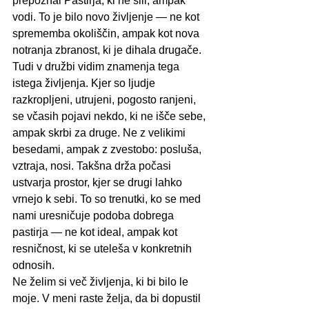
prepoznal Pastirja, ki ne sili, ampak 
vodi. To je bilo novo življenje — ne kot 
sprememba okoliščin, ampak kot nova 
notranja zbranost, ki je dihala drugače.
Tudi v družbi vidim znamenja tega 
istega življenja. Kjer so ljudje 
razkropljeni, utrujeni, pogosto ranjeni, 
se včasih pojavi nekdo, ki ne išče sebe, 
ampak skrbi za druge. Ne z velikimi 
besedami, ampak z zvestobo: posluša, 
vztraja, nosi. Takšna drža počasi 
ustvarja prostor, kjer se drugi lahko 
vrnejo k sebi. To so trenutki, ko se med 
nami uresničuje podoba dobrega 
pastirja — ne kot ideal, ampak kot 
resničnost, ki se uteleša v konkretnih 
odnosih.
Ne želim si več življenja, ki bi bilo le 
moje. V meni raste želja, da bi dopustil 