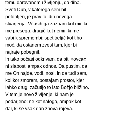
temu darovanemu življenju, da diha. 
Sveti Duh, v katerega sem bil 
potopljen, je prav to: dih novega 
stvarjenja. Včasih ga zaznam kot mir, ki 
me presega; drugič kot nemir, ki me 
vabi k spremembi; spet tretjič kot tiho 
moč, da ostanem zvest tam, kjer bi 
najraje pobegnil.
In tako počasi odkrivam, da biti »ovca« 
ni slabost, ampak odnos. Da pustim, da 
me On najde, vodi, nosi. In da tudi sam, 
kolikor zmorem, postajam prostor, kjer 
lahko drugi začutijo to isto Božjo bližino.
V tem je novo življenje, ki nam je 
podarjeno: ne kot naloga, ampak kot 
dar, ki se vsak dan znova rojeva.