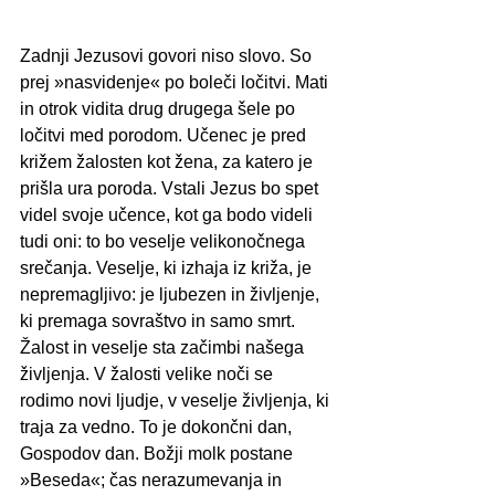
Zadnji Jezusovi govori niso slovo. So 
prej »nasvidenje« po boleči ločitvi. Mati 
in otrok vidita drug drugega šele po 
ločitvi med porodom. Učenec je pred 
križem žalosten kot žena, za katero je 
prišla ura poroda. Vstali Jezus bo spet 
videl svoje učence, kot ga bodo videli 
tudi oni: to bo veselje velikonočnega 
srečanja. Veselje, ki izhaja iz križa, je 
nepremagljivo: je ljubezen in življenje, 
ki premaga sovraštvo in samo smrt. 
Žalost in veselje sta začimbi našega 
življenja. V žalosti velike noči se 
rodimo novi ljudje, v veselje življenja, ki 
traja za vedno. To je dokončni dan, 
Gospodov dan. Božji molk postane 
»Beseda«; čas nerazumevanja in 