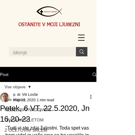
OSTANITE V MOJI LJUBEZNI
Post
Vse objave
p. dr. Vili Lovše
Vse objave
May 22, 2020
1 min read
Petek, 6 VT, 22.5.2020, Jn
NEDELJSKI NAGOVORI
16,20-23
DNEVI MED LETOM
"Tudi vi ste zdaj žalostni. Toda spet vas 
Z OČETOVIM SRCEM