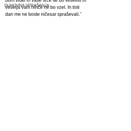
bom videl in vaše srce se bo veselilo in 
DUHOVNA VPRAŠANJA
veselja vam nihče ne bo vzel. In tisti 
dan me ne boste ničesar spraševali."