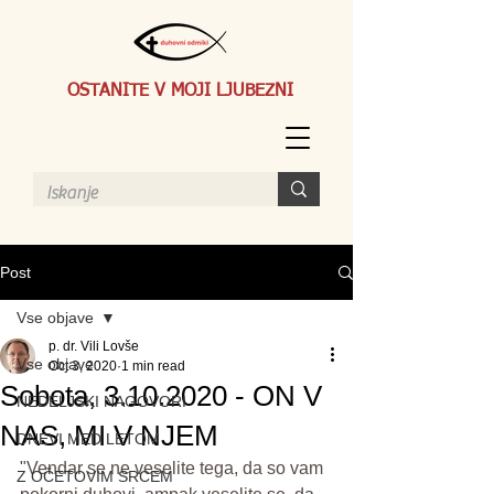
OSTANITE V MOJI LJUBEZNI
Post
Vse objave
p. dr. Vili Lovše
Vse objave
Oct 3, 2020
1 min read
Sobota, 3.10.2020 - ON V
NEDELJSKI NAGOVORI
NAS, MI V NJEM
DNEVI MED LETOM
"Vendar se ne veselite tega, da so vam 
Z OČETOVIM SRCEM