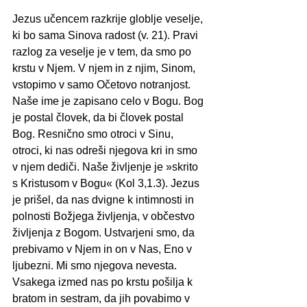
Jezus učencem razkrije globlje veselje, 
ki bo sama Sinova radost (v. 21). Pravi 
razlog za veselje je v tem, da smo po 
krstu v Njem. V njem in z njim, Sinom, 
vstopimo v samo Očetovo notranjost. 
Naše ime je zapisano celo v Bogu. Bog 
je postal človek, da bi človek postal 
Bog. Resnično smo otroci v Sinu, 
otroci, ki nas odreši njegova kri in smo 
v njem dediči. Naše življenje je »skrito 
s Kristusom v Bogu« (Kol 3,1.3). Jezus 
je prišel, da nas dvigne k intimnosti in 
polnosti Božjega življenja, v občestvo 
življenja z Bogom. Ustvarjeni smo, da 
prebivamo v Njem in on v Nas, Eno v 
ljubezni. Mi smo njegova nevesta. 
Vsakega izmed nas po krstu pošilja k 
bratom in sestram, da jih povabimo v 