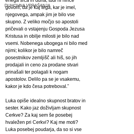
enega srca in duha; tudi ni nihče 
DUHOVNA VPRAŠANJA
govoril; da je kaj tega, kar je imel, 
njegovega, ampak jim je bilo vse 
skupno. Z veliko močjo so apostoli 
pričevali o vstajenju Gospoda Jezusa 
Kristusa in obilje milosti je bilo nad 
vsemi. Nobenega ubogega ni bilo med 
njimi; kolikor je bilo namreč 
posestnikov zemljišč ali hiš, so jih 
prodajali in ceno za prodane stvari 
prinašali ter polagali k nogam 
apostolov. Delilo pa se je vsakemu, 
kakor je kdo česa potreboval."
Luka opiše idealno skupnost bratov in 
sester. Kako jaz doživljam skupnost 
Cerkve? Za kaj sem še posebej 
hvaležen pri Cerkvi? Kaj me moti? 
Luka posebej poudarja, da so si vse 