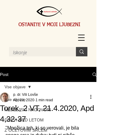
OSTANITE V MOJI LJUBEZNI
Post
Vse objave
p. dr. Vili Lovše
Vse objave
Apr 21, 2020
1 min read
Torek, 2 VT, 21.4.2020, Apd
NEDELJSKI NAGOVORI
4,32-37
DNEVI MED LETOM
"Množica teh, ki so verovali, je bila 
Z OČETOVIM SRCEM