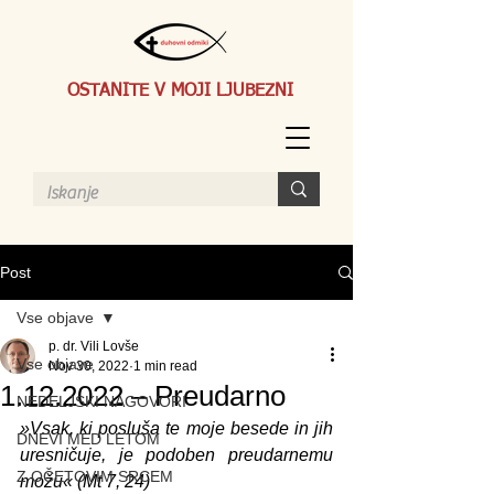
OSTANITE V MOJI LJUBEZNI
Post
Vse objave
p. dr. Vili Lovše
Vse objave
Nov 30, 2022
1 min read
1.12.2022 – Preudarno
NEDELJSKI NAGOVORI
»Vsak, ki posluša te moje besede in jih 
DNEVI MED LETOM
uresničuje, je podoben preudarnemu 
Z OČETOVIM SRCEM
možu« (Mt 7, 24)