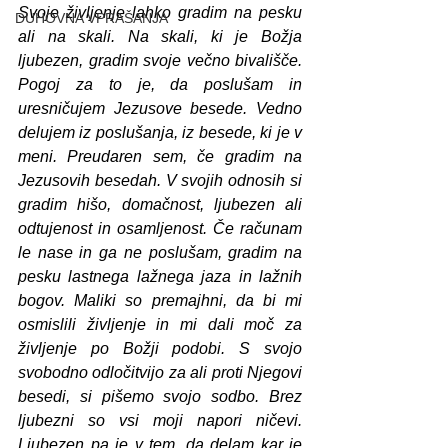
Svoje življenje lahko gradim na pesku 
DUHOVNA VPRAŠANJA
ali na skali. Na skali, ki je Božja 
ljubezen, gradim svoje večno bivališče. 
Pogoj za to je, da poslušam in 
uresničujem Jezusove besede. Vedno 
delujem iz poslušanja, iz besede, ki je v 
meni. Preudaren sem, če gradim na 
Jezusovih besedah. V svojih odnosih si 
gradim hišo, domačnost, ljubezen ali 
odtujenost in osamljenost. Če računam 
le nase in ga ne poslušam, gradim na 
pesku lastnega lažnega jaza in lažnih 
bogov. Maliki so premajhni, da bi mi 
osmislili življenje in mi dali moč za 
življenje po Božji podobi. S svojo 
svobodno odločitvijo za ali proti Njegovi 
besedi, si pišemo svojo sodbo. Brez 
ljubezni so vsi moji napori ničevi. 
Ljubezen pa je v tem, da delam kar je 