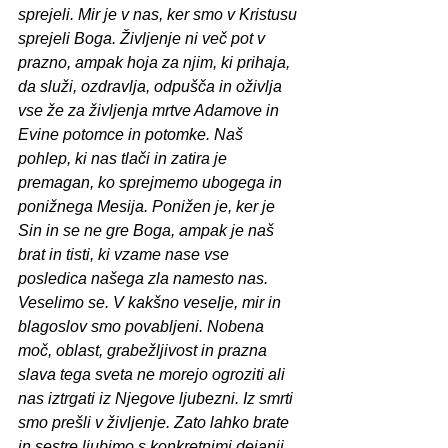
sprejeli. Mir je v nas, ker smo v Kristusu 
sprejeli Boga. Življenje ni več pot v 
prazno, ampak hoja za njim, ki prihaja, 
da služi, ozdravlja, odpušča in oživlja 
vse že za življenja mrtve Adamove in 
Evine potomce in potomke. Naš 
pohlep, ki nas tlači in zatira je 
premagan, ko sprejmemo ubogega in 
ponižnega Mesija. Ponižen je, ker je 
Sin in se ne gre Boga, ampak je naš 
brat in tisti, ki vzame nase vse 
posledica našega zla namesto nas. 
Veselimo se. V kakšno veselje, mir in 
blagoslov smo povabljeni. Nobena 
moč, oblast, grabežljivost in prazna 
slava tega sveta ne morejo ogroziti ali 
nas iztrgati iz Njegove ljubezni. Iz smrti 
smo prešli v življenje. Zato lahko brate 
in sestre ljubimo s konkretnimi dejanji.