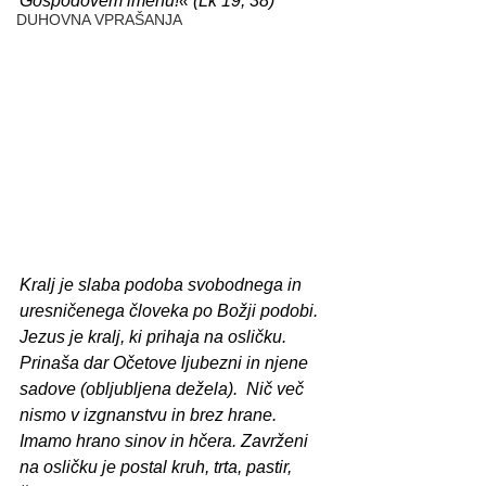
Gospodovem imenu!« (Lk 19, 38)
DUHOVNA VPRAŠANJA
Kralj je slaba podoba svobodnega in 
uresničenega človeka po Božji podobi. 
Jezus je kralj, ki prihaja na osličku. 
Prinaša dar Očetove ljubezni in njene 
sadove (obljubljena dežela).  Nič več 
nismo v izgnanstvu in brez hrane. 
Imamo hrano sinov in hčera. Zavrženi 
na osličku je postal kruh, trta, pastir, 