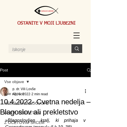
OSTANITE V MOJI LJUBEZNI
Post
Vse objave
p. dr. Vili Lovše
Vse objave
Apr 9, 2022
2 min read
10.4.2022- Cvetna nedelja –
NEDELJSKI NAGOVORI
Blagoslov ali prekletstvo
DNEVI MED LETOM
»Blagoslovljen kralj, ki prihaja v 
Z OČETOVIM SRCEM