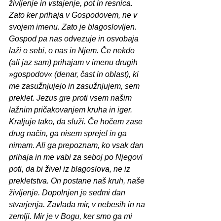
življenje in vstajenje, pot in resnica. 
Zato ker prihaja v Gospodovem, ne v 
svojem imenu. Zato je blagoslovljen. 
Gospod pa nas odvezuje in osvobaja 
laži o sebi, o nas in Njem. Če nekdo 
(ali jaz sam) prihajam v imenu drugih 
»gospodov« (denar, čast in oblast), ki 
me zasužnjujejo in zasužnjujem, sem 
preklet. Jezus gre proti vsem našim 
lažnim pričakovanjem kruha in iger. 
Kraljuje tako, da služi. Če hočem zase 
drug način, ga nisem sprejel in ga 
nimam. Ali ga prepoznam, ko vsak dan 
prihaja in me vabi za seboj po Njegovi 
poti, da bi živel iz blagoslova, ne iz 
prekletstva. On postane naš kruh, naše 
življenje. Dopolnjen je sedmi dan 
stvarjenja. Zavlada mir, v nebesih in na 
zemlji. Mir je v Bogu, ker smo ga mi 