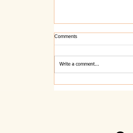
Comments
Write a comment...
8.8.2026 - Majhna