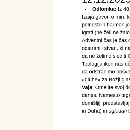
Odlomka:
 Iz 4
Izaija govori o miru 
polnosti in harmonije
igrati (ne želi ne žalo
Adventni čas je čas 
odstranili stvari, ki 
da ne želimo slediti 
Teologija ikon nas u
da odstranimo posvet
»gluhe« za Božji gla
Vaja
: Omejite svoj d
danes. Namesto tega m
domišljiji predstavlj
in Duha) in 
ugledati
 