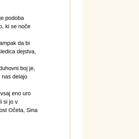
 je podoba 
o, ki se noče 
 ampak da bi 
sledica dejstva, 
uhovni boj je, 
 nas delajo 
vsaj eno uro 
 si jo v 
nost Očeta, Sina 