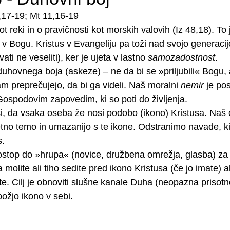
8,17-19; Mt 11,16-19
kot reki in o pravičnosti kot morskih valovih (Iz 48,18). To
 v Bogu. Kristus v Evangeliju pa toži nad svojo generacij
vati ne veseliti), ker je ujeta v lastno 
samozadostnost
.
duhovnega boja (askeze) – ne da bi se »priljubili« Bogu,
nam preprečujejo, da bi ga videli. Naš moralni 
nemir
 je po
Gospodovim zapovedim, ki so poti do življenja. 
či, da vsaka oseba že nosi podobo (ikono) Kristusa. Naš d
no temo in umazanijo s te ikone. Odstranimo navade, ki
s.
ostop do »hrupa« (novice, družbena omrežja, glasba) za 
olite ali tiho sedite pred ikono Kristusa (če jo imate) ali
ajte. Cilj je obnoviti slušne kanale Duha (neopazna prisot
božjo ikono v sebi.