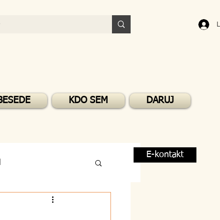
L
BESEDE
KDO SEM
DARUJ
E-kontakt
M