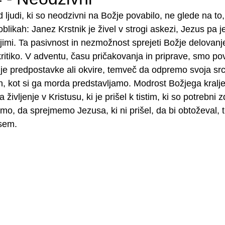
rod ljudi, ki so neodzivni na Božje povabilo, ne glede na to
oblikah: Janez Krstnik je živel v strogi askezi, Jezus pa j
z njimi. Ta pasivnost in nezmožnost sprejeti Božje delovanj
ritiko. V adventu, času pričakovanja in priprave, smo pov
je predpostavke ali okvire, temveč da odpremo svoja src
en, kot si ga morda predstavljamo. Modrost Božjega kralj
 življenje v Kristusu, ki je prišel k tistim, ki so potrebni z
amo, da sprejmemo Jezusa, ki ni prišel, da bi obtoževal, 
vsem.