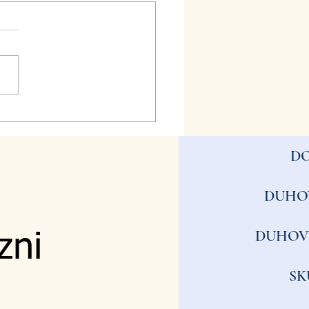
2026 - Zvestoba
D
DUHO
DUHOV
zni
SK