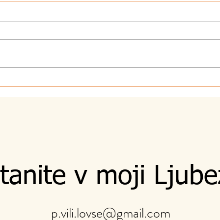
7.8.2026 - Sebi
5.8.
tanite v moji Ljube
p.vili.lovse@gmail.com