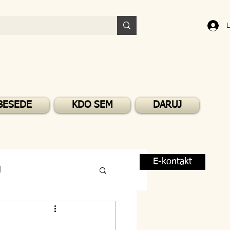
L
BESEDE
KDO SEM
DARUJ
E-kontakt
M