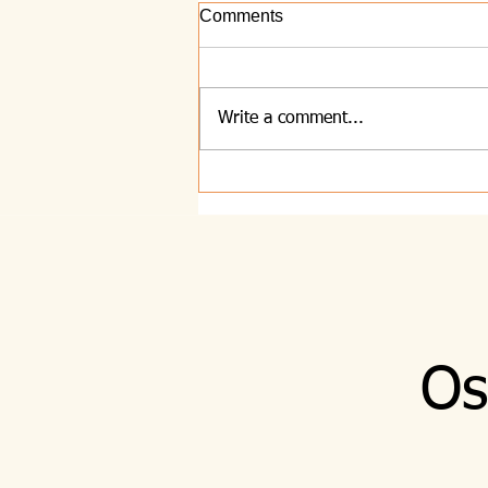
Comments
Write a comment...
8.8.2026 - Majhna
Os