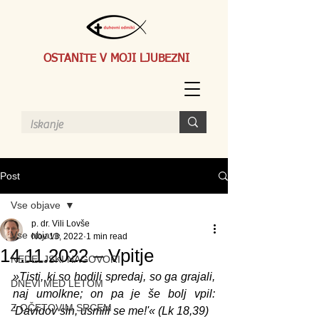
OSTANITE V MOJI LJUBEZNI
Post
Vse objave
p. dr. Vili Lovše
Vse objave
Nov 13, 2022
1 min read
14.11.2022 – Vpitje
NEDELJSKI NAGOVORI
»Tisti, ki so hodili spredaj, so ga grajali, 
DNEVI MED LETOM
naj umolkne; on pa je še bolj vpil: 
Z OČETOVIM SRCEM
'Davidov sin, usmili se me!'« (Lk 18,39)