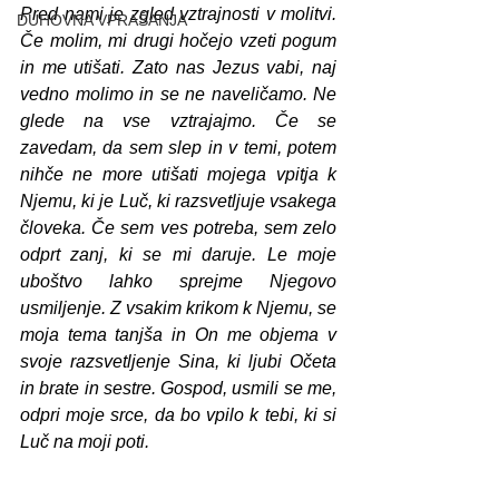
Pred nami je zgled vztrajnosti v molitvi. 
DUHOVNA VPRAŠANJA
Če molim, mi drugi hočejo vzeti pogum 
in me utišati. Zato nas Jezus vabi, naj 
vedno molimo in se ne naveličamo. Ne 
glede na vse vztrajajmo. Če se 
zavedam, da sem slep in v temi, potem 
nihče ne more utišati mojega vpitja k 
Njemu, ki je Luč, ki razsvetljuje vsakega 
človeka. Če sem ves potreba, sem zelo 
odprt zanj, ki se mi daruje. Le moje 
uboštvo lahko sprejme Njegovo 
usmiljenje. Z vsakim krikom k Njemu, se 
moja tema tanjša in On me objema v 
svoje razsvetljenje Sina, ki ljubi Očeta 
in brate in sestre. Gospod, usmili se me, 
odpri moje srce, da bo vpilo k tebi, ki si 
Luč na moji poti.