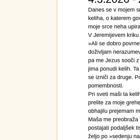
Danes se v mojem src
keliha, o katerem gov
moje srce neha upirat
V Jeremijevem kriku 
»Ali se dobro povrne
doživljam nerazumevan
pa me Jezus sooči z 
jima ponudi kelih. Ta 
se izniči za druge. 
pomembnosti.
Pri sveti maši ta kel
prelite za moje grehe
obhajilu prejemam moč
Maša me preobraža v 
postajati podaljšek ti
željo po »sedenju na