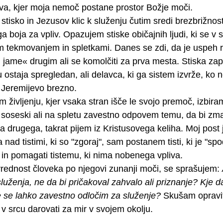
va, kjer moja nemoč postane prostor Božje moči.
stisko in Jezusov klic k služenju čutim sredi brezbrižno
ga boja za 
vpliv.
 Opazujem stiske običajnih ljudi, ki se v 
 tekmovanjem in spletkami. Danes se zdi, da je uspeh r
ti jame« drugim ali se komolčiti za prva mesta. Stiska zap
 ostaja spregledan, ali delavca, ki ga sistem izvrže, ko 
to Jeremijevo brezno.
 življenju, kjer vsaka stran išče le svojo premoč, izbira
soseski ali na spletu zavestno odpovem temu, da bi zma
 drugega, takrat pijem iz Kristusovega keliha. Moj post 
nad tistimi, ki so "zgoraj", sam postanem tisti, ki je "spo
ti in pomagati tistemu, ki nima nobenega vpliva.
 vrednost človeka po njegovi zunanji moči, se sprašujem: 
 služenja, ne da bi pričakoval zahvalo ali priznanje?
Kje d
je se lahko zavestno odločim za služenje?
 Skušam opravit
v srcu darovati za mir v svojem okolju.