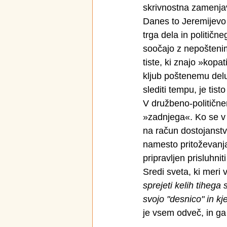
skrivnostna zamenja
Danes to Jeremijevo 
trga dela in politične
soočajo z nepoštenim
tiste, ki znajo »kopa
kljub poštenemu delu
slediti tempu, je tis
V družbeno-političnem
»zadnjega«. Ko se v 
na račun dostojanstva
namesto pritoževanja 
pripravljen prisluhni
Sredi sveta, ki meri
sprejeti kelih tihega
svojo "desnico" in k
je vsem odveč, in ga 