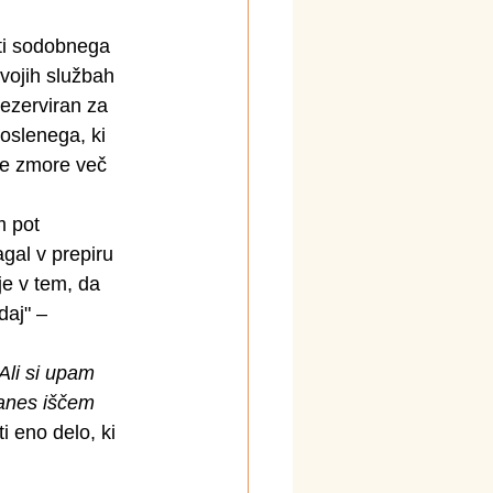
sti sodobnega 
svojih službah 
ezerviran za 
oslenega, ki 
ne zmore več 
m pot 
gal v prepiru 
je v tem, da 
daj" – 
Ali si upam 
anes iščem 
i eno delo, ki 