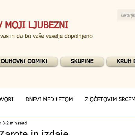
V MOJI LJUBEZNI
 vas in da bo vaše veselje dopolnjeno
DUHOVNI ODMIKI
SKUPINE
KRUH 
OVORI
DNEVI MED LETOM
Z OČETOVIM SRCE
r 3
2 min read
Zarote in izdaje