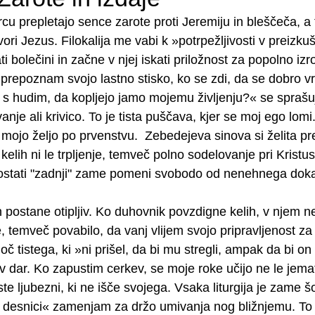
u prepletajo sence zarote proti Jeremiju in bleščeča, a 
ori Jezus. Filokalija me vabi k »potrpežljivosti v preizkuš
i bolečini in začne v njej iskati priložnost za popolno izr
prepoznam svojo lastno stisko, ko se zdi, da se dobro v
 s hudim, da kopljejo jamo mojemu življenju?« se sprašu
je ali krivico. To je tista puščava, kjer se moj ego lomi
mojo željo po prvenstvu.  Zebedejeva sinova si želita pr
kelih ni le trpljenje, temveč polno sodelovanje pri Kristuso
Postati "zadnji" zame pomeni svobodo od nenehnega doka
ih postane otipljiv. Ko duhovnik povzdigne kelih, v njem ne 
, temveč povabilo, da vanj vlijem svojo pripravljenost za 
 tistega, ki »ni prišel, da bi mu stregli, ampak da bi on 
dar. Ko zapustim cerkev, se moje roke učijo ne le jemat
ste ljubezni, ki ne išče svojega. Vsaka liturgija je zame šo
 desnici« zamenjam za držo umivanja nog bližnjemu. To j