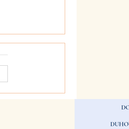
2026 - Zvestoba
D
DUHO