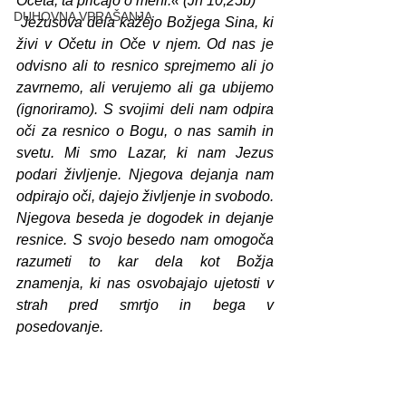
Očeta, ta pričajo o meni.« (Jn 10,25b)
DUHOVNA VPRAŠANJA
 Jezusova dela kažejo Božjega Sina, ki 
živi v Očetu in Oče v njem. Od nas je 
odvisno ali to resnico sprejmemo ali jo 
zavrnemo, ali verujemo ali ga ubijemo 
(ignoriramo). S svojimi deli nam odpira 
oči za resnico o Bogu, o nas samih in 
svetu. Mi smo Lazar, ki nam Jezus 
podari življenje. Njegova dejanja nam 
odpirajo oči, dajejo življenje in svobodo. 
Njegova beseda je dogodek in dejanje 
resnice. S svojo besedo nam omogoča 
razumeti to kar dela kot Božja 
znamenja, ki nas osvobajajo ujetosti v 
strah pred smrtjo in bega v 
posedovanje.