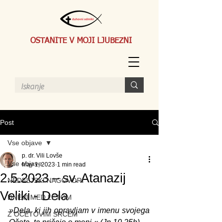
OSTANITE V MOJI LJUBEZNI
Post
Vse objave
p. dr. Vili Lovše
Vse objave
May 1, 2023
1 min read
2.5.2023 – sv. Atanazij
NEDELJSKI NAGOVORI
Veliki - Dela
DNEVI MED LETOM
»Dela, ki jih opravljam v imenu svojega 
Z OČETOVIM SRCEM