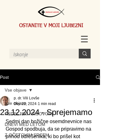
OSTANITE V MOJI LJUBEZNI
Post
Vse objave
p. dr. Vili Lovše
Vse objave
Dec 22, 2024
1 min read
23.12.2024 - Sprejemamo
NEDELJSKI NAGOVORI
Sedmi dan božične osemdnevnice nas 
DNEVI MED LETOM
Gospod spodbuja, da se pripravimo na 
Z OČETOVIM SRCEM
prihod odrešenika, ki bo prišel kot 