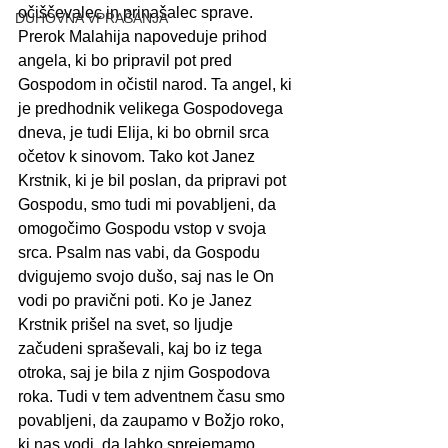
očiščevalec in prinašalec sprave. 
DUHOVNA VPRAŠANJA
Prerok Malahija napoveduje prihod 
angela, ki bo pripravil pot pred 
Gospodom in očistil narod. Ta angel, ki 
je predhodnik velikega Gospodovega 
dneva, je tudi Elija, ki bo obrnil srca 
očetov k sinovom. Tako kot Janez 
Krstnik, ki je bil poslan, da pripravi pot 
Gospodu, smo tudi mi povabljeni, da 
omogočimo Gospodu vstop v svoja 
srca. Psalm nas vabi, da Gospodu 
dvigujemo svojo dušo, saj nas le On 
vodi po pravični poti. Ko je Janez 
Krstnik prišel na svet, so ljudje 
začudeni spraševali, kaj bo iz tega 
otroka, saj je bila z njim Gospodova 
roka. Tudi v tem adventnem času smo 
povabljeni, da zaupamo v Božjo roko, 
ki nas vodi, da lahko sprejemamo 