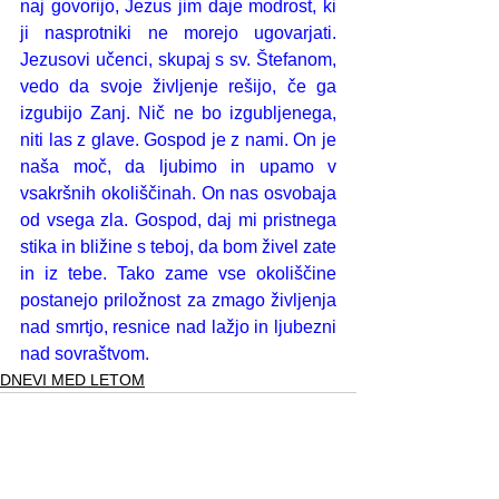
naj govorijo, Jezus jim daje modrost, ki 
ji nasprotniki ne morejo ugovarjati. 
Jezusovi učenci, skupaj s sv. Štefanom, 
vedo da svoje življenje rešijo, če ga 
izgubijo Zanj. Nič ne bo izgubljenega, 
niti las z glave. Gospod je z nami. On je 
naša moč, da ljubimo in upamo v 
vsakršnih okoliščinah. On nas osvobaja 
od vsega zla. Gospod, daj mi pristnega 
stika in bližine s teboj, da bom živel zate 
in iz tebe. Tako zame vse okoliščine 
postanejo priložnost za zmago življenja 
nad smrtjo, resnice nad lažjo in ljubezni 
nad sovraštvom.
DNEVI MED LETOM