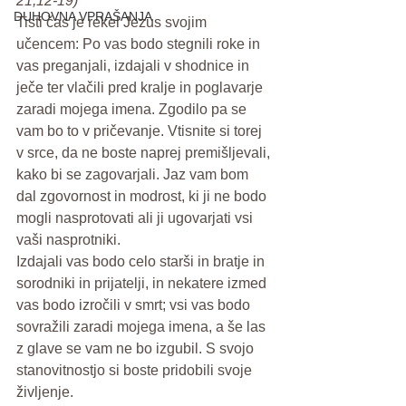
21,12-19)
DUHOVNA VPRAŠANJA
Tisti čas je rekel Jezus svojim 
učencem: Po vas bodo stegnili roke in 
vas preganjali, izdajali v shodnice in 
ječe ter vlačili pred kralje in poglavarje 
zaradi mojega imena. Zgodilo pa se 
vam bo to v pričevanje. Vtisnite si torej 
v srce, da ne boste naprej premišljevali, 
kako bi se zagovarjali. Jaz vam bom 
dal zgovornost in modrost, ki ji ne bodo 
mogli nasprotovati ali ji ugovarjati vsi 
vaši nasprotniki.
Izdajali vas bodo celo starši in bratje in 
sorodniki in prijatelji, in nekatere izmed 
vas bodo izročili v smrt; vsi vas bodo 
sovražili zaradi mojega imena, a še las 
z glave se vam ne bo izgubil. S svojo 
stanovitnostjo si boste pridobili svoje 
življenje.