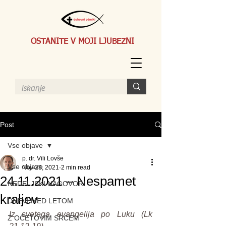
OSTANITE V MOJI LJUBEZNI
Post
Vse objave
p. dr. Vili Lovše
Vse objave
Nov 23, 2021
2 min read
24.11.2021 – Nespamet
NEDELJSKI NAGOVORI
kraljev
DNEVI MED LETOM
Iz svetega evangelija po Luku (Lk 
Z OČETOVIM SRCEM