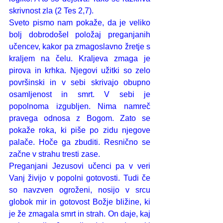
skrivnost zla (2 Tes 2,7).
Sveto pismo nam pokaže, da je veliko 
bolj dobrodošel položaj preganjanih 
učencev, kakor pa zmagoslavno žretje s 
kraljem na čelu. Kraljeva zmaga je 
pirova in krhka. Njegovi užitki so zelo 
površinski in v sebi skrivajo obupno 
osamljenost in smrt. V sebi je 
popolnoma izgubljen. Nima namreč 
pravega odnosa z Bogom. Zato se 
pokaže roka, ki piše po zidu njegove 
palače. Hoče ga zbuditi. Resnično se 
začne v strahu tresti zase. 
Preganjani Jezusovi učenci pa v veri 
Vanj živijo v popolni gotovosti. Tudi če 
so navzven ogroženi, nosijo v srcu 
globok mir in gotovost Božje bližine, ki 
je že zmagala smrt in strah. On daje, kaj 