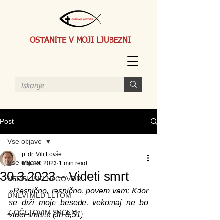
OSTANITE V MOJI LJUBEZNI
Post
Vse objave
p. dr. Vili Lovše
Vse objave
Mar 29, 2023
1 min read
30.3.2023 – Videti smrt
NEDELJSKI NAGOVORI
»Resnično, resnično, povem vam: Kdor 
DNEVI MED LETOM
se drži moje besede, vekomaj ne bo 
Z OČETOVIM SRCEM
videl smrti.« (Jn 8,51)