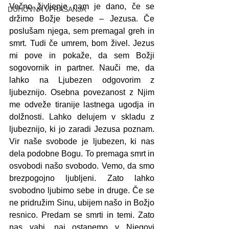
Večno življenje nam je dano, če se 
DUHOVNA VPRAŠANJA
držimo Božje besede – Jezusa. Če 
poslušam njega, sem premagal greh in 
smrt. Tudi če umrem, bom živel. Jezus 
mi pove in pokaže, da sem Božji 
sogovornik in partner. Nauči me, da 
lahko na Ljubezen odgovorim z 
ljubeznijo. Osebna povezanost z Njim 
me odveže tiranije lastnega ugodja in 
dolžnosti. Lahko delujem v skladu z 
ljubeznijo, ki jo zaradi Jezusa poznam. 
Vir naše svobode je ljubezen, ki nas 
dela podobne Bogu. To premaga smrt in 
osvobodi našo svobodo. Vemo, da smo 
brezpogojno ljubljeni. Zato lahko 
svobodno ljubimo sebe in druge. Če se 
ne pridružim Sinu, ubijem našo in Božjo 
resnico. Predam se smrti in temi. Zato 
nas vabi, naj ostanemo v Njegovi 