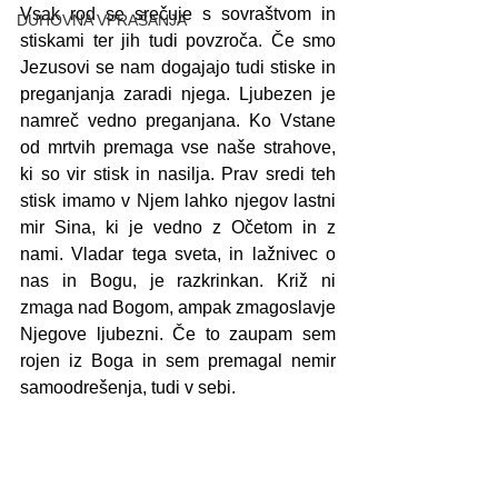
Vsak rod se srečuje s sovraštvom in 
DUHOVNA VPRAŠANJA
stiskami ter jih tudi povzroča. Če smo 
Jezusovi se nam dogajajo tudi stiske in 
preganjanja zaradi njega. Ljubezen je 
namreč vedno preganjana. Ko Vstane 
od mrtvih premaga vse naše strahove, 
ki so vir stisk in nasilja. Prav sredi teh 
stisk imamo v Njem lahko njegov lastni 
mir Sina, ki je vedno z Očetom in z 
nami. Vladar tega sveta, in lažnivec o 
nas in Bogu, je razkrinkan. Križ ni 
zmaga nad Bogom, ampak zmagoslavje 
Njegove ljubezni. Če to zaupam sem 
rojen iz Boga in sem premagal nemir 
samoodrešenja, tudi v sebi.