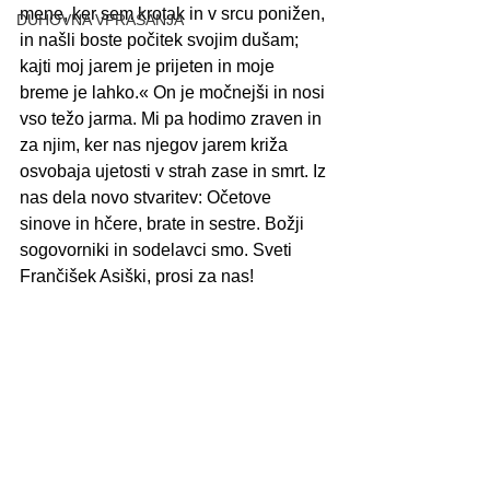
mene, ker sem krotak in v srcu ponižen, 
DUHOVNA VPRAŠANJA
in našli boste počitek svojim dušam; 
kajti moj jarem je prijeten in moje 
breme je lahko.« On je močnejši in nosi 
vso težo jarma. Mi pa hodimo zraven in 
za njim, ker nas njegov jarem križa 
osvobaja ujetosti v strah zase in smrt. Iz 
nas dela novo stvaritev: Očetove 
sinove in hčere, brate in sestre. Božji 
sogovorniki in sodelavci smo. Sveti 
Frančišek Asiški, prosi za nas!