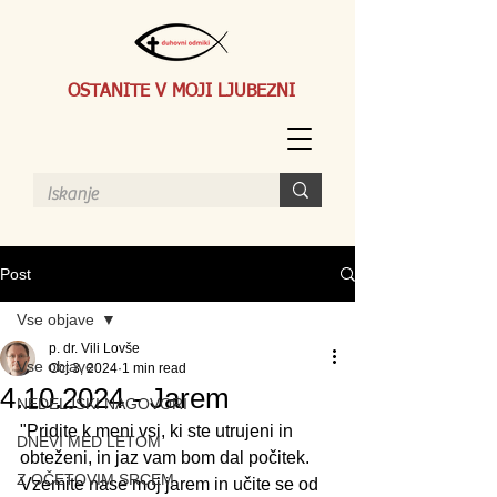
OSTANITE V MOJI LJUBEZNI
Post
Vse objave
p. dr. Vili Lovše
Vse objave
Oct 3, 2024
1 min read
4.10.2024 - Jarem
NEDELJSKI NAGOVORI
"Pridite k meni vsi, ki ste utrujeni in 
DNEVI MED LETOM
obteženi, in jaz vam bom dal počitek. 
Z OČETOVIM SRCEM
Vzemite nase moj jarem in učite se od 