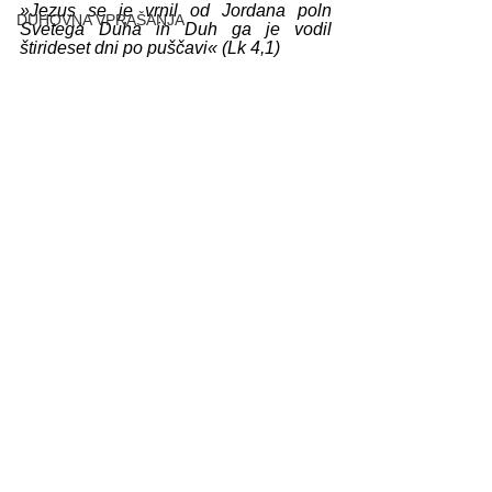
»Jezus se je vrnil od Jordana poln 
DUHOVNA VPRAŠANJA
Svetega Duha in Duh ga je vodil 
štirideset dni po puščavi« (Lk 4,1)