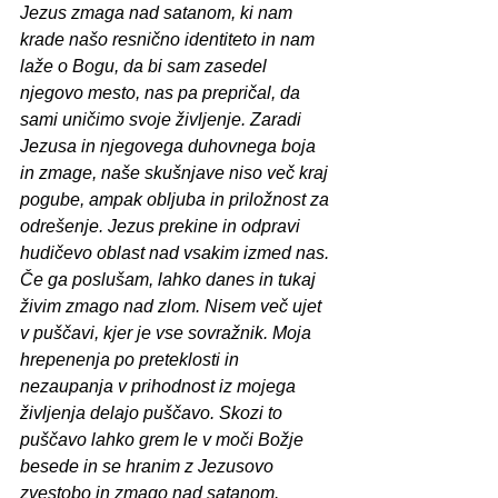
Jezus zmaga nad satanom, ki nam 
krade našo resnično identiteto in nam 
laže o Bogu, da bi sam zasedel 
njegovo mesto, nas pa prepričal, da 
sami uničimo svoje življenje. Zaradi 
Jezusa in njegovega duhovnega boja 
in zmage, naše skušnjave niso več kraj 
pogube, ampak obljuba in priložnost za 
odrešenje. Jezus prekine in odpravi 
hudičevo oblast nad vsakim izmed nas. 
Če ga poslušam, lahko danes in tukaj 
živim zmago nad zlom. Nisem več ujet 
v puščavi, kjer je vse sovražnik. Moja 
hrepenenja po preteklosti in 
nezaupanja v prihodnost iz mojega 
življenja delajo puščavo. Skozi to 
puščavo lahko grem le v moči Božje 
besede in se hranim z Jezusovo 
zvestobo in zmago nad satanom. 