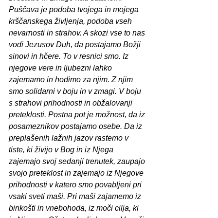
Puščava je podoba tvojega in mojega 
krščanskega življenja, podoba vseh 
nevarnosti in strahov. A skozi vse to nas 
vodi Jezusov Duh, da postajamo Božji 
sinovi in hčere. To v resnici smo. Iz 
njegove vere in ljubezni lahko 
zajemamo in hodimo za njim. Z njim 
smo solidarni v boju in v zmagi. V boju 
s strahovi prihodnosti in obžalovanji 
preteklosti. Postna pot je možnost, da iz 
posameznikov postajamo osebe. Da iz 
preplašenih lažnih jazov rastemo v 
tiste, ki živijo v Bog in iz Njega 
zajemajo svoj sedanji trenutek, zaupajo 
svojo preteklost in zajemajo iz Njegove 
prihodnosti v katero smo povabljeni pri 
vsaki sveti maši. Pri maši zajamemo iz 
binkošti in vnebohoda, iz moči cilja, ki 