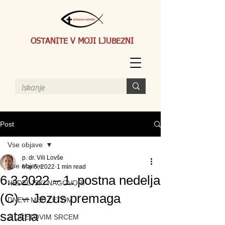
OSTANITE V MOJI LJUBEZNI
Post
Vse objave
p. dr. Vili Lovše
Vse objave
Mar 5, 2022
1 min read
6.3.2022 – 1. postna nedelja
NEDELJSKI NAGOVORI
(C) – Jezus premaga
DNEVI MED LETOM
satana
Z OČETOVIM SRCEM