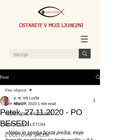
OSTANITE V MOJI LJUBEZNI
Post
Vse objave
p. dr. Vili Lovše
Vse objave
Nov 27, 2020
1 min read
Petek, 27.11.2020 - PO
NEDELJSKI NAGOVORI
BESEDI
DNEVI MED LETOM
»Nebo in zemlja bosta prešla, moje 
Z OČETOVIM SRCEM