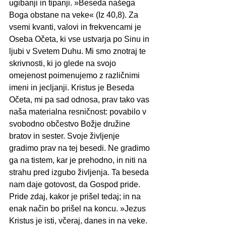
ugibanji in tipanji. »Beseda našega 
Boga obstane na veke« (Iz 40,8). Za 
vsemi kvanti, valovi in frekvencami je 
Oseba Očeta, ki vse ustvarja po Sinu in 
ljubi v Svetem Duhu. Mi smo znotraj te 
skrivnosti, ki jo glede na svojo 
omejenost poimenujemo z različnimi 
imeni in jecljanji. Kristus je Beseda 
Očeta, mi pa sad odnosa, prav tako vas 
naša materialna resničnost: povabilo v 
svobodno občestvo Božje družine 
bratov in sester. Svoje življenje 
gradimo prav na tej besedi. Ne gradimo 
ga na tistem, kar je prehodno, in niti na 
strahu pred izgubo življenja. Ta beseda 
nam daje gotovost, da Gospod pride. 
Pride zdaj, kakor je prišel tedaj; in na 
enak način bo prišel na koncu. »Jezus 
Kristus je isti, včeraj, danes in na veke. 