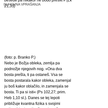
besede pa nikakor ne bodo prešle.« (Lk 
DUHOVNA VPRAŠANJA
21,33)
(foto: p. Branko P.) 
Nebo je Božja obleka, zemlja pa 
podnožje njegovih nog. »Ona dva 
bosta prešla, ti pa ostaneš. Vsa se 
bosta postarala kakor obleka, zamenjal 
ju boš kakor oblačilo, in zamenjala se 
bosta. Ti pa si isti« (Ps 102,27; prim. 
Heb 1,10 sl.). Danes se tej lepoti 
približuje kvantna fizika s svojimi 