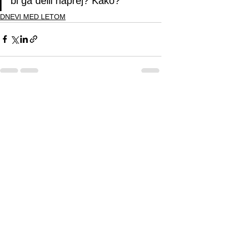
bi ga delil naprej? Kako?
DNEVI MED LETOM
See All
Recent Posts