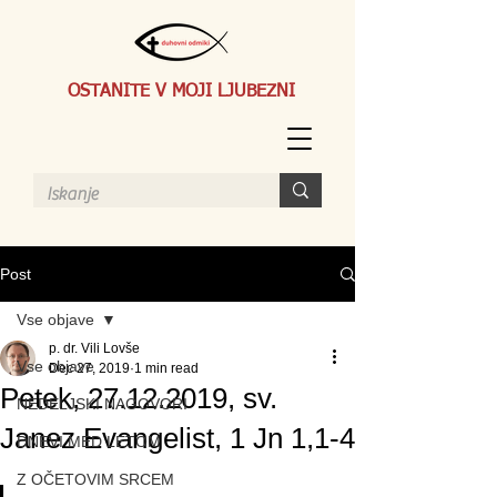
OSTANITE V MOJI LJUBEZNI
Post
Vse objave
p. dr. Vili Lovše
Vse objave
Dec 27, 2019
1 min read
Petek, 27.12.2019, sv.
NEDELJSKI NAGOVORI
Janez Evangelist, 1 Jn 1,1-4
DNEVI MED LETOM
Z OČETOVIM SRCEM