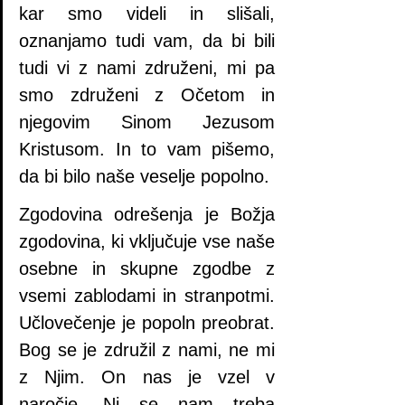
kar smo videli in slišali, 
oznanjamo tudi vam, da bi bili 
tudi vi z nami združeni, mi pa 
smo združeni z Očetom in 
njegovim Sinom Jezusom 
Kristusom. In to vam pišemo, 
da bi bilo naše veselje popolno.
Zgodovina odrešenja je Božja 
zgodovina, ki vključuje vse naše 
osebne in skupne zgodbe z 
vsemi zablodami in stranpotmi. 
Učlovečenje je popoln preobrat. 
Bog se je združil z nami, ne mi 
z Njim. On nas je vzel v 
naročje. Ni se nam treba 