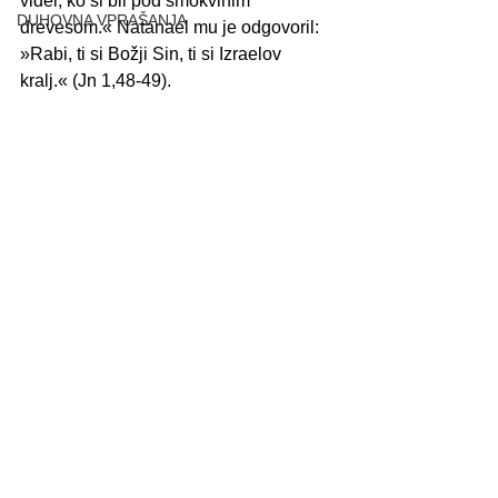
videl, ko si bil pod smokvinim 
DUHOVNA VPRAŠANJA
drevesom.« Natanael mu je odgovoril: 
»Rabi, ti si Božji Sin, ti si Izraelov 
kralj.« (Jn 1,48-49).