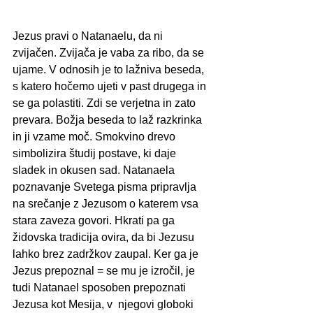
Jezus pravi o Natanaelu, da ni 
zvijačen. Zvijača je vaba za ribo, da se 
ujame. V odnosih je to lažniva beseda, 
s katero hočemo ujeti v past drugega in 
se ga polastiti. Zdi se verjetna in zato 
prevara. Božja beseda to laž razkrinka 
in ji vzame moč. Smokvino drevo 
simbolizira študij postave, ki daje 
sladek in okusen sad. Natanaela 
poznavanje Svetega pisma pripravlja 
na srečanje z Jezusom o katerem vsa 
stara zaveza govori. Hkrati pa ga 
židovska tradicija ovira, da bi Jezusu 
lahko brez zadržkov zaupal. Ker ga je 
Jezus prepoznal = se mu je izročil, je 
tudi Natanael sposoben prepoznati 
Jezusa kot Mesija, v  njegovi globoki 